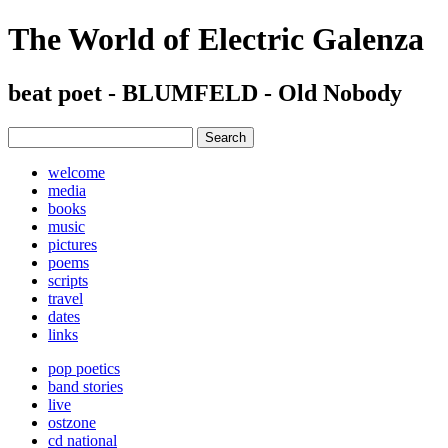
The World of Electric Galenza
beat poet - BLUMFELD - Old Nobody
welcome
media
books
music
pictures
poems
scripts
travel
dates
links
pop poetics
band stories
live
ostzone
cd national