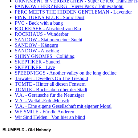
ORNAMENT & VERBRECHEN - Super de luxe Transitor R
PANKOW / HERZBERG - Vierer Pack / Tohuwabohu
PERC MEETS THE HIDDEN GENTLEMAN - Lavender
PINK TURNS BLUE - Sonic Dust
PVC - Back with a bang
RIO REISER - Abschied von Rio
ROCKHAUS - Wunderbar
SANDOW - Stationen einer Sucht
SANDOW - Känguru
SANDOW - Anschlag
SHINY GNOMES - Colliding
SKEPTIKER - Sauerei
SKEPTIKER - Live
SPEEDNIGGS - Another valley on the long decline
Tarwater - Dwellers On The Treshold
TOMTE - Hinter all diesen Fenstern
TOMTE - Buchstaben über der Stadt
V.A. - Geräusche für die Neunziger
V.A. - Weltall-Erde-Mensch
V.A. - Eine eigene Gesellschaft mit eigener Moral
WE SMILE - Für die Anderen
Wir Sind Helden - Von hier an blind
BLUMFELD - Old Nobody