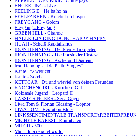
ELEMENT OF CRIME - Crime pays
ENGERLING - Live
FEELING B - He ha ho ha
FEHLFARBEN - Knietief im Dispo
FREYGANG - Golem
Freygang - Freygang
GREEN HILL - Charme
HALLEJUJA DING DONG HAPPY HAPPY
HUAH - Scheiß Kapitalismus
IRON HENNING - Der kleine Trompeter
IRON HENNING - Die Poesie der Ekstase
IRON HENNING - Asche und Diamant
Iron Henning - "Die Platin Singles"
Kante - "Zweilicht"
Kante - Zombi
KETTCAR - Du und wieviel von deinen Freunden
KNOCHENGIRL - Knochen=Girl
Kolossale Jugend - Leopard II
LASSIE SINGERS - Sei a Gogo
Liwa Tom & Florian Glässing - Lopnor
LIWA TOM - Evolution Blues
LINKSSENTIMENTALE TRANSPORTARBEITERFREUNDE -
MICHELE BARESI - Kannibalen
MILCH - 500
Mint - In a parallel world