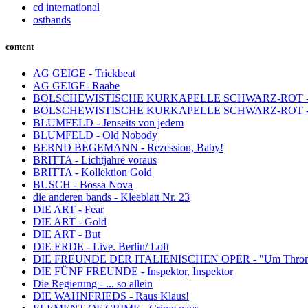
cd international
ostbands
content
AG GEIGE - Trickbeat
AG GEIGE- Raabe
BOLSCHEWISTISCHE KURKAPELLE SCHWARZ-ROT - 
BOLSCHEWISTISCHE KURKAPELLE SCHWARZ-ROT - 
BLUMFELD - Jenseits von jedem
BLUMFELD - Old Nobody
BERND BEGEMANN - Rezession, Baby!
BRITTA - Lichtjahre voraus
BRITTA - Kollektion Gold
BUSCH - Bossa Nova
die anderen bands - Kleeblatt Nr. 23
DIE ART - Fear
DIE ART - Gold
DIE ART - But
DIE ERDE - Live. Berlin/ Loft
DIE FREUNDE DER ITALIENISCHEN OPER - "Um Thron 
DIE FÜNF FREUNDE - Inspektor, Inspektor
Die Regierung - ... so allein
DIE WAHNFRIEDS - Raus Klaus!